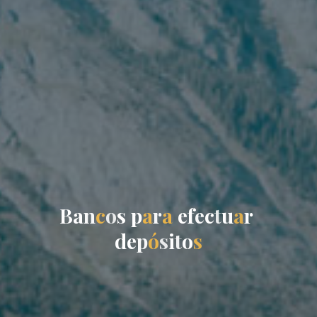
B
a
n
c
o
s
p
a
r
a
e
f
e
c
t
u
a
r
d
e
p
ó
s
i
t
o
s