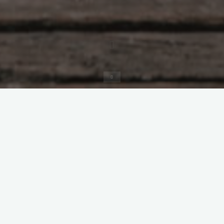
Inicio
Transferencias de US$ 20.00 a US$ 100,000.00
Por medio de depósito/transferencia bancaria (Nacional o
Internacional) en una de las siguientes cuentas:
Banco de desarrollo Rural S.A.
Beneficiario: Milagro Cano

No. de cuenta ahorros: 