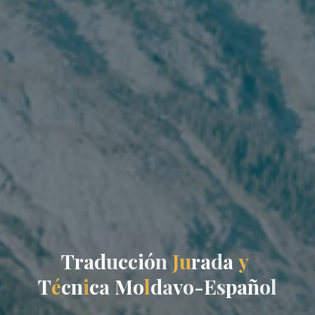
T
r
a
d
u
c
c
i
ó
n
J
u
r
a
d
a
y
T
é
c
n
i
c
a
M
o
l
d
a
v
o
-
E
s
p
a
ñ
o
l