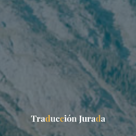
T
r
a
d
u
c
c
i
ó
n
J
u
r
a
d
a