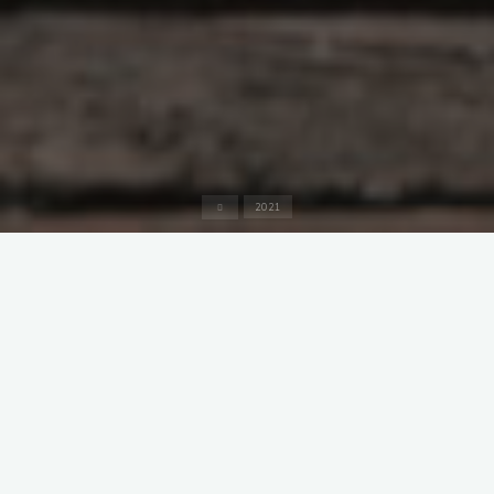
Inicio
2021
Uncategorized
Misión Social
retnug
noviembre 13, 2021
Gaetani & Compañía es una organización con profunda
conciencia social, creemos firmemente que las artes